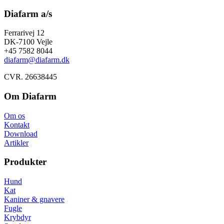
Diafarm a/s
Ferrarivej 12
DK-7100 Vejle
+45 7582 8044
diafarm@diafarm.dk
CVR. 26638445
Om Diafarm
Om os
Kontakt
Download
Artikler
Produkter
Hund
Kat
Kaniner & gnavere
Fugle
Krybdyr