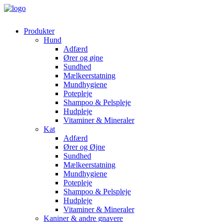
Produkter
Hund
Adfærd
Ører og øjne
Sundhed
Mælkeerstatning
Mundhygiene
Potepleje
Shampoo & Pelspleje
Hudpleje
Vitaminer & Mineraler
Kat
Adfærd
Ører og Øjne
Sundhed
Mælkeerstatning
Mundhygiene
Potepleje
Shampoo & Pelspleje
Hudpleje
Vitaminer & Mineraler
Kaniner & andre gnavere