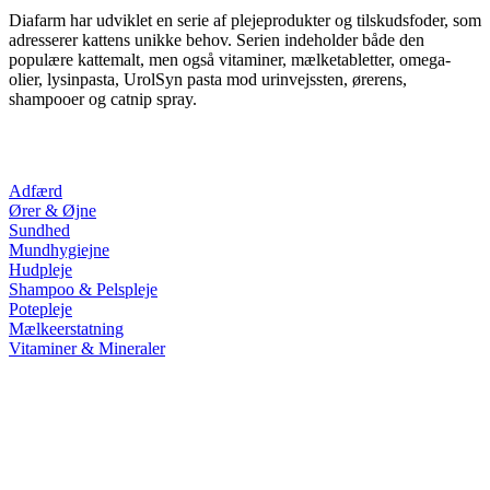
Diafarm har udviklet en serie af plejeprodukter og tilskudsfoder, som
adresserer kattens unikke behov. Serien indeholder både den
populære kattemalt, men også vitaminer, mælketabletter, omega-
olier, lysinpasta, UrolSyn pasta mod urinvejssten, ørerens,
shampooer og catnip spray.
Adfærd
Ører & Øjne
Sundhed
Mundhygiejne
Hudpleje
Shampoo & Pelspleje
Potepleje
Mælkeerstatning
Vitaminer & Mineraler