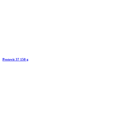
Protevit 37 150 g