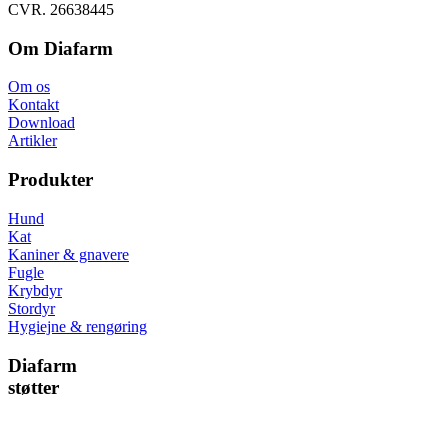
CVR. 26638445
Om Diafarm
Om os
Kontakt
Download
Artikler
Produkter
Hund
Kat
Kaniner & gnavere
Fugle
Krybdyr
Stordyr
Hygiejne & rengøring
Diafarm
støtter