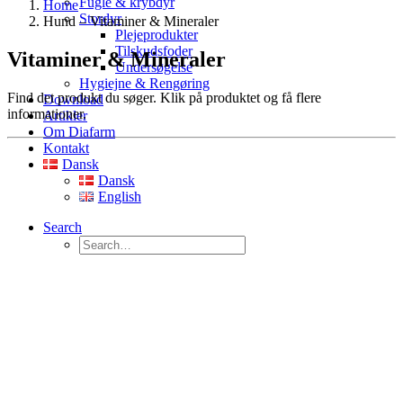
Fugle & krybdyr
Home
Stordyr
Hund – Vitaminer & Mineraler
Plejeprodukter
Tilskudsfoder
Vitaminer & Mineraler
Undersøgelse
Hygiejne & Rengøring
Find det produkt du søger. Klik på produktet og få flere
Download
informationer.
Artikler
Om Diafarm
Kontakt
Dansk
Dansk
English
Search