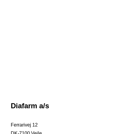
Diafarm a/s
Kanavit Kalcium & Spormineraler 50 stk
Ferrarivej 12
DK-7100 Vejle