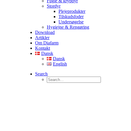
Fugle & krybdyr
Stordyr
Plejeprodukter
Tilskudsfoder
Undersøgelse
Hygiejne & Rengøring
Download
Artikler
Om Diafarm
Kontakt
Dansk
Dansk
English
Search