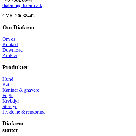
diafarm@diafarm.dk
CVR. 26638445
Om Diafarm
Om os
Kontakt
Download
Artikler
Produkter
Hund
Kat
Kaniner & gnavere
Fugle
Krybdyr
Stordyr
Hygiejne & rengøring
Diafarm
støtter