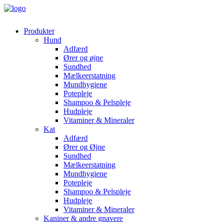
Produkter
Hund
Adfærd
Ører og øjne
Sundhed
Mælkeerstatning
Mundhygiene
Potepleje
Shampoo & Pelspleje
Hudpleje
Vitaminer & Mineraler
Kat
Adfærd
Ører og Øjne
Sundhed
Mælkeerstatning
Mundhygiene
Potepleje
Shampoo & Pelspleje
Hudpleje
Vitaminer & Mineraler
Kaniner & andre gnavere