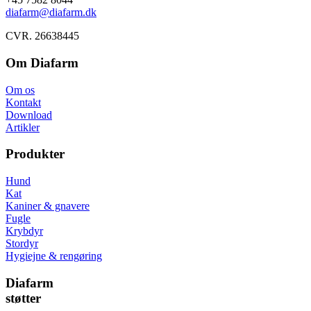
diafarm@diafarm.dk
CVR. 26638445
Om Diafarm
Om os
Kontakt
Download
Artikler
Produkter
Hund
Kat
Kaniner & gnavere
Fugle
Krybdyr
Stordyr
Hygiejne & rengøring
Diafarm
støtter