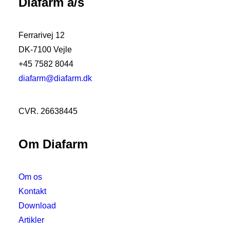
Diafarm a/s
DiaHep 30 ml
Ferrarivej 12
DK-7100 Vejle
+45 7582 8044
diafarm@diafarm.dk
CVR. 26638445
Om Diafarm
Om os
Kontakt
Download
Artikler